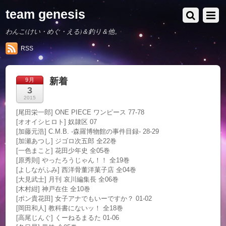
team genesis
わんこ(けい・めぐ・える)＆釣り＆他。
RSS
新着
9月
3
2015
[尾田栄一郎] ONE PIECE ワンピース 77-78
[オオイシヒロト] 奴隷区 07
[加藤元浩] C.M.B. -森羅博物館の事件目録- 28-29
[加瀬あつし] ジゴロ次五郎 全22巻
[一色まこと] 花田少年史 全05巻
[原秀則] やったろうじゃん！！ 全19巻
[よしながふみ] 西洋骨董洋菓子店 全04巻
[大見武士] 月刊 哀川編集長 全06巻
[木村紺] 神戸在住 全10巻
[ポン貴花田] 女子アナでもいーですか？ 01-02
[岡田和人] 教科書にないッ！ 全18巻
[高尾じんぐ] くーねるまるた 01-06