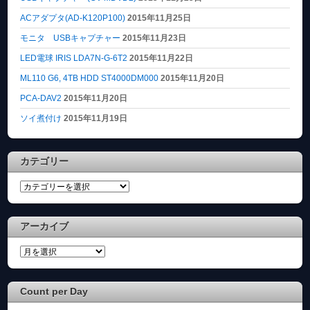
ACアダプタ(AD-K120P100)
2015年11月25日
モニタ USBキャプチャー
2015年11月23日
LED電球 IRIS LDA7N-G-6T2
2015年11月22日
ML110 G6, 4TB HDD ST4000DM000
2015年11月20日
PCA-DAV2
2015年11月20日
ソイ煮付け
2015年11月19日
カテゴリー
カ
テ
ゴ
アーカイブ
リ
ー
ア
ー
カ
Count per Day
イ
ブ