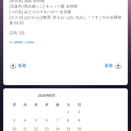
[冬目景] 黒鉄 全05巻
[北条司×阿左維シン] キャッツ愛 全08巻
[つの丸] みどりのマキバオー 全16巻
[カスガ] はだかんぼ教育 JKもおっぱい丸出し！？すこやか全裸授
業 01-02
(128, 13)
By
admin
•
comic
•
新着
新着
2026年8月
月
火
水
木
金
土
日
1
2
3
4
5
6
7
8
9
10
11
12
13
14
15
16