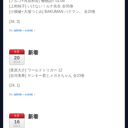
[アルコ×河原和音] 俺物語!! 01-09
[上村純子] いけない！ルナ先生 全05巻
[小畑健×大場つぐみ] BAKUMAN バクマン。 全20巻
(34, 3)
By
admin
•
comic
•
新着
9月
20
2015
[葦原大介] ワールドトリガー 12
[吉河美希] ヤンキー君とメガネちゃん 全23巻
(24, 1)
By
admin
•
comic
•
新着
9月
16
2015