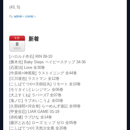
(43, 5)
By
admin
•
comic
•
新着
9月
8
2015
[ハロルド作石] RIN 09-10
[勝木光] Baby Steps ベイビーステップ 34-36
[石渡治] Love 全30巻
[中原裕×神尾龍] ラストイニング 全44巻
[江川達也] ラストマン 全12巻
[こしばてつや×天樹征丸] リモート 全10巻
[モリタイシ] レンジマン 全06巻
[犬上すくね] ラバーズ7 全07巻
[鬼ノ仁] ラブホいこうよ 全03巻
[久部緑郎×河合単] らーめん才遊記 全08巻
[甲斐谷忍] LIAR GAME 01-19
[赤松健] ラブひな 全14巻
[藤沢とおる] ローズ ヒップ ゼロ 全05巻
[こしばてつや] 天然少女萬 全20巻