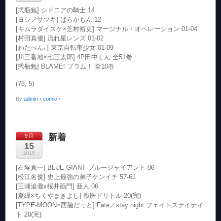
[弐瓶勉] シドニアの騎士 14
[ヨシノサツキ] ばらかもん 12
[キムラダイスケ×芝村裕吏] マージナル・オペレーション 01-04
[村田真優] 流れ星レンズ 01-02
[わだぺん｡] 東京自転車少女 01-09
[川三番地×七三太郎] 4P田中くん 全51巻
[弐瓶勉] BLAME! ブラム！ 全10巻
(78, 5)
By
admin
•
comic
•
新着
9月
15
2015
[石塚真一] BLUE GIANT ブルージャイアント 06
[松江名俊] 史上最強の弟子ケンイチ 57-61
[三浦追儺x桜井画門] 亜人 06
[夏緑×ちくやまきよし] 獣医ドリトル 20(完)
[TYPE-MOON×西脇だっと] Fate／stay night フェイトステイナイ
ト 20(完)