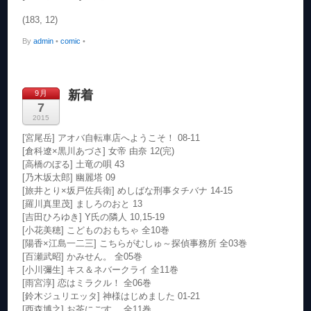
(183, 12)
By
admin
•
comic
•
新着
9月
7
2015
[宮尾岳] アオバ自転車店へようこそ！ 08-11
[倉科遼×黒川あづさ] 女帝 由奈 12(完)
[高橋のぼる] 土竜の唄 43
[乃木坂太郎] 幽麗塔 09
[旅井とり×坂戸佐兵衛] めしばな刑事タチバナ 14-15
[羅川真里茂] ましろのおと 13
[吉田ひろゆき] Y氏の隣人 10,15-19
[小花美穂] こどものおもちゃ 全10巻
[陽香×江島一二三] こちらがむしゅ～探偵事務所 全03巻
[百瀬武昭] かみせん。 全05巻
[小川彌生] キス＆ネバークライ 全11巻
[雨宮淳] 恋はミラクル！ 全06巻
[鈴木ジュリエッタ] 神様はじめました 01-21
[西森博之] お茶にごす。 全11巻