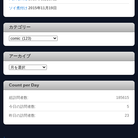
ソイ煮付け
2015年11月19日
カテゴリー
カ
テ
ゴ
アーカイブ
リ
ー
ア
ー
カ
Count per Day
イ
ブ
総訪問者数:
185615
今日の訪問者数:
5
昨日の訪問者数:
23
↑