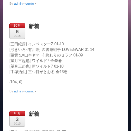
By
admin
•
comic
•
新着
10月
6
2015
[三田紀房] インベスターZ 01-10
[弓きいろ×有川浩] 図書館戦争 LOVE&WAR 01-14
[鏡貴也×山本ヤマト] 終わりのセラフ 01-09
[望月三起也] ワイルド7 全48巻
[望月三起也] 新ワイルド7 01-10
[手塚治虫] 三つ目がとおる 全13巻
(104, 6)
By
admin
•
comic
•
新着
10月
3
2015