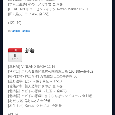
[すもと亜夢] 私の…メガネ君 全07巻
[PEACH-PIT] ローゼンメイデン Rozen Maiden 01-10
[田丸浩史] ラブやん 全22巻
(122, 10)
By
admin
•
comic
•
新着
9月
6
2015
[幸村誠] VINLAND SAGA 12-16
[秋本治] こちら葛飾区亀有公園前派出所 193-195+番外02
[松岡圭祐×神江ちず] 万能鑑定士Qの事件簿 06
[星野浩字] ビン ～孫子異伝～ 17-18
[佐能邦和] 新天然華汁さやか 全02巻
[北崎拓] クピドの悪戯 ～虹玉～ 全07巻
[北崎拓] クピドの悪戯II さくらんぼシンドローム 全11巻
[あだち充] QあんどA 全06巻
[村生ミオ] Xenos -クセノス- 全04巻
(43, 5)