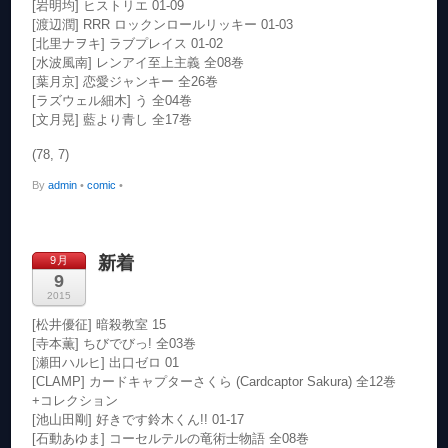
[岩明均] ヒストリエ 01-09
[渡辺潤] RRR ロックンロールリッキー 01-03
[北里ナヲキ] ラブプレイス 01-02
[水波風南] レンアイ至上主義 全08巻
[葉月京] 恋愛ジャンキー 全26巻
[ラズウェル細木] う 全04巻
[文月晃] 藍より青し 全17巻
(78, 7)
By
admin
•
comic
•
新着
9月
9
2015
[松井優征] 暗殺教室 15
[寺本薫] ちびでびっ! 全03巻
[瀬田ハルヒ] 出口ゼロ 01
[CLAMP] カードキャプターさくら (Cardcaptor Sakura) 全12巻
+コレクション
[池山田剛] 好きです鈴木くん!! 01-17
[石動あゆま] コーセルテルの竜術士物語 全08巻