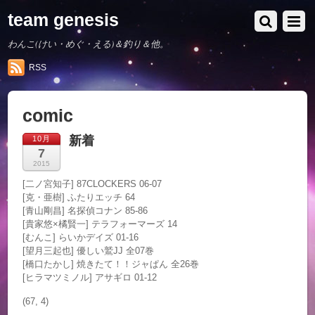
team genesis
わんこ(けい・めぐ・える)＆釣り＆他。
RSS
comic
新着
10月
7
2015
[二ノ宮知子] 87CLOCKERS 06-07
[克・亜樹] ふたりエッチ 64
[青山剛昌] 名探偵コナン 85-86
[貴家悠×橘賢一] テラフォーマーズ 14
[むんこ] らいかデイズ 01-16
[望月三起也] 優しい鷲JJ 全07巻
[橋口たかし] 焼きたて！！ジャぱん 全26巻
[ヒラマツミノル] アサギロ 01-12
(67, 4)