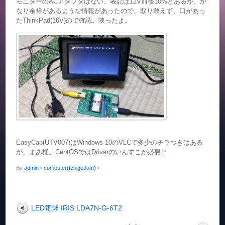
モニターのACアダプタはない。表記は12V前後10%とあるが、か
なり余裕があるような情報があったので、取り敢えず、口があっ
たThinkPad(16V)ので確認。映ったよ。
EasyCap(UTV007)はWindows 10のVLCで多少のチラつきはある
が、まあ桶。CentOSではDriverのいんすこが必要？
By
admin
•
computer(IchigoJam)
•
LED電球 IRIS LDA7N-G-6T2