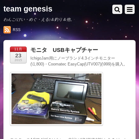
team genesis
わんこ(けい・めぐ・える)＆釣り＆他。
RSS
モニタ USBキャプチャー
11月
23
IchigoJam用にノーブランド4.3インチモニター
2015
(\1,800)・Coomatec EasyCap(UTV007)(\999)を購入。