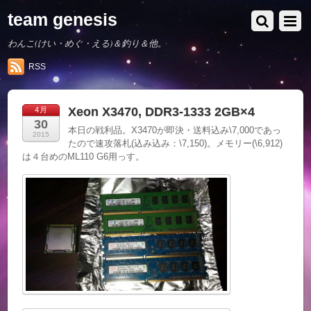
team genesis
わんこ(けい・めぐ・える)＆釣り＆他。
RSS
Xeon X3470, DDR3-1333 2GB×4
4月
30
本日の戦利品。X3470が即決・送料込み\7,000であっ
2015
たので速攻落札(込み込み：\7,150)。メモリー(\6,912)
は４台めのML110 G6用っす。