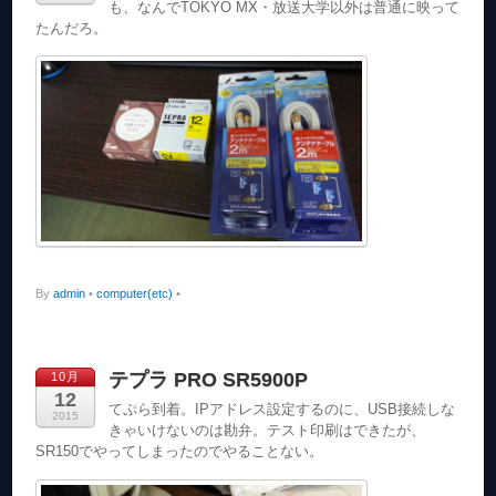
も、なんでTOKYO MX・放送大学以外は普通に映って
たんだろ。
By
admin
•
computer(etc)
•
テプラ PRO SR5900P
10月
12
てぷら到着。IPアドレス設定するのに、USB接続しな
2015
きゃいけないのは勘弁。テスト印刷はできたが、
SR150でやってしまったのでやることない。