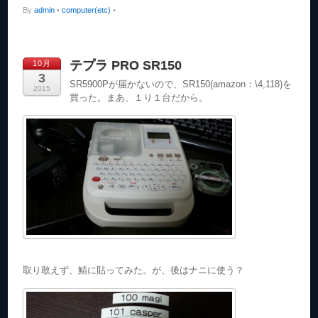
By
admin
•
computer(etc)
•
テプラ PRO SR150
10月
3
SR5900Pが届かないので、SR150(amazon：\4,118)を
2015
買った。まあ、１り１台だから。
取り敢えず、鯖に貼ってみた。が、後はナニに使う？