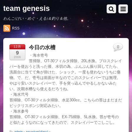
team genesis
わんこ(けい・めぐ・える)＆釣り＆他。
RSS
今日の水槽
12月
0
9
・海水壱号
2006
苔掃除、OT-30フィルタ掃除、20L水換。プロスクレイ
パーを使おうと洗った後、水切の為、ぶんぶん振り回してたら、
洗面台に当てて角が掛けた、ショック。一度も使わないうちに傷
物。で、だ、壱号は前面がＲなのでこのスクレイパーでは無理。
やはり安いスクレイパーで、手を突っ込んでやるしかないみた
い。次期水槽なら使えるだろうね。
・海水弐号
苔掃除、OT-30フィルタ掃除、水足300cc。こちらの苔はまだまだ
ビックリスポンジ対応みたい。
・海水参号
苔掃除、OT-30フィルタ掃除、EX-75掃除、5L水換。苔が壱号の
と似たようなのになってきたので、スクレイパーでごしごし。
By
admin
•
aquarium(diary)
•