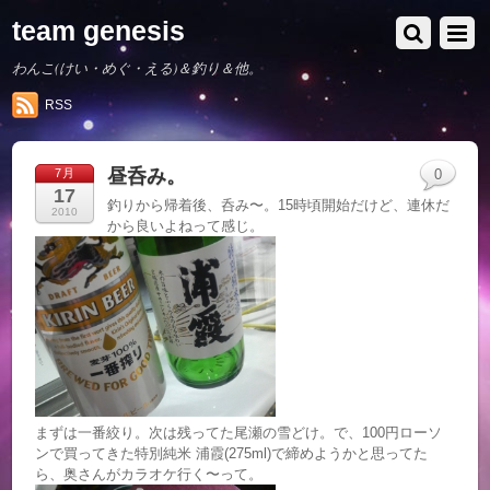
team genesis
わんこ(けい・めぐ・える)＆釣り＆他。
RSS
昼呑み。
7月
0
17
釣りから帰着後、呑み〜。15時頃開始だけど、連休だ
2010
から良いよねって感じ。
まずは一番絞り。次は残ってた尾瀬の雪どけ。で、100円ローソ
ンで買ってきた特別純米 浦霞(275ml)で締めようかと思ってた
ら、奥さんがカラオケ行く〜って。