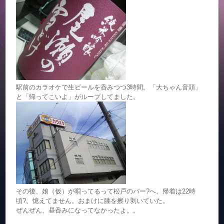
駅前のカラオケで生ビールを呑みつつ3時間。「大ちゃん音頭」
と「帰ってこいよ」がループしてました。
その後、娘（仮）が唄ってるって松戸のバー?へ。帰着は22時
頃?。憶えてません。おまけに膝を擦り剥いていた。
ぜんぜん、昼呑みになってなかったよ。。