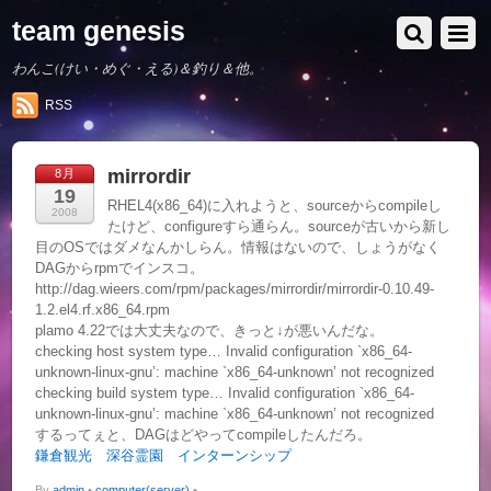
team genesis
わんこ(けい・めぐ・える)＆釣り＆他。
RSS
mirrordir
8月
19
RHEL4(x86_64)に入れようと、sourceからcompileし
2008
たけど、configureすら通らん。sourceが古いから新し
目のOSではダメなんかしらん。情報はないので、しょうがなく
DAGからrpmでインスコ。
http://dag.wieers.com/rpm/packages/mirrordir/mirrordir-0.10.49-
1.2.el4.rf.x86_64.rpm
plamo 4.22では大丈夫なので、きっと↓が悪いんだな。
checking host system type… Invalid configuration `x86_64-
unknown-linux-gnu’: machine `x86_64-unknown’ not recognized
checking build system type… Invalid configuration `x86_64-
unknown-linux-gnu’: machine `x86_64-unknown’ not recognized
するってぇと、DAGはどやってcompileしたんだろ。
鎌倉観光
深谷霊園
インターンシップ
By
admin
•
computer(server)
•