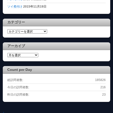
ソイ煮付け
2015年11月19日
カテゴリー
カ
テ
ゴ
アーカイブ
リ
ー
ア
ー
カ
Count per Day
イ
ブ
総訪問者数:
185826
今日の訪問者数:
216
昨日の訪問者数:
23
↑